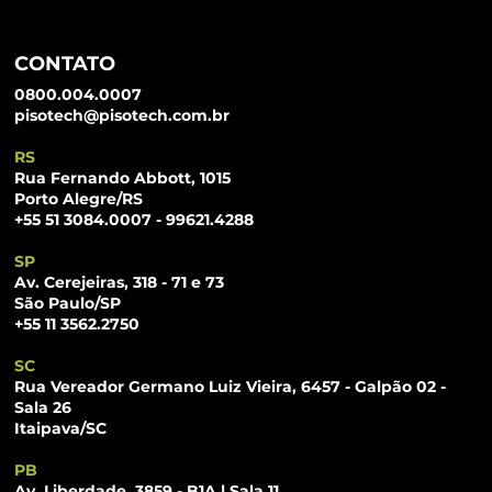
CONTATO
0800.004.0007
pisotech@pisotech.com.br
RS
Rua Fernando Abbott, 1015
Porto Alegre/RS
+55 51 3084.0007 - 99621.4288
SP
Av. Cerejeiras, 318 - 71 e 73
São Paulo/SP
+55 11 3562.2750
SC
Rua Vereador Germano Luiz Vieira, 6457 - Galpão 02 -
Sala 26
Itaipava/SC
PB
Av. Liberdade, 3859 - B1A | Sala 11